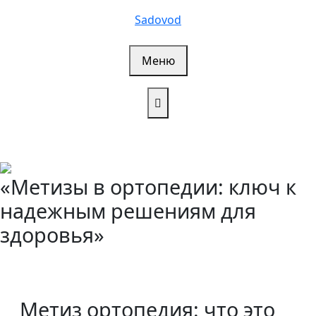
Перейти
Sadovod
к
содержимому
Меню
«Метизы в ортопедии: ключ к
надежным решениям для
здоровья»
Метиз ортопедия: что это