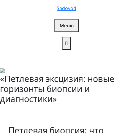
Перейти
Sadovod
к
содержимому
Меню
«Петлевая эксцизия: новые
горизонты биопсии и
диагностики»
Петлевая биопсия: что